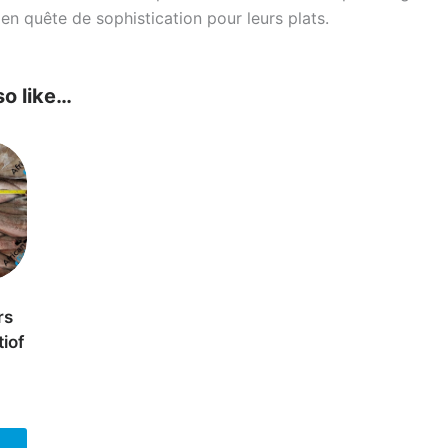
 en quête de sophistication pour leurs plats.
so like…
rs
tiof
This