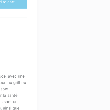
 to cart
ouce, avec une
ur, au grill ou
 sont
 la santé
es sont un
, ainsi que