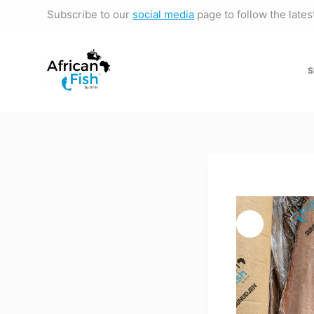
Subscribe to our
social media
page to follow the late
S
k
i
p
S
t
o
c
o
n
t
e
n
t