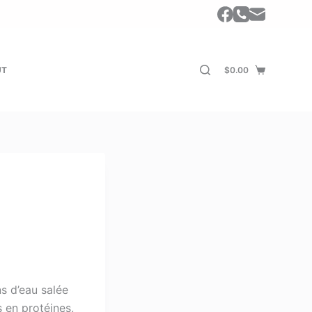
UT
$
0.00
Shopping
cart
rice
ange:
270.00
s d’eau salée
s en protéines,