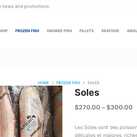
st news and promotions.
HOP
FROZEN FISH
SMOKED FISH
FILLETS
SEAFOOD
ABO
HOME
FROZEN FISH
SOLES
Soles
P
$
270.00
–
$
300.00
r
$
Les Soles sont des poisson
délicates et maigres, riche